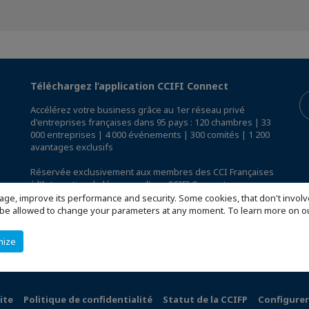
Téléchargez l’application CCIFI Connect
Accélérez votre business grâce au 1er réseau privé
d'entreprises françaises dans 95 pays : 120 chambres | 33
000 entreprises | 4 000 événements | 300 comités | 1 200
avantages exclusifs
Réservée exclusivement aux membres des CCI Françaises
à l'International,
découvrez l'app CCIFI Connect
.
age, improve its performance and security. Some cookies, that don't involv
ill be allowed to change your parameters at any moment. To learn more on
mize
ite
Politique de confidentialité
Statut de la CCIFP
Configurer