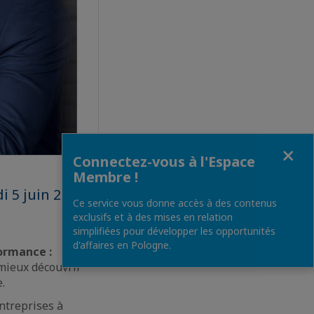
Fermer
Connectez-vous à l'Espace
Membre !
 5 juin 2025 à
Ce service vous donne accès à des contenus
exclusifs et à des mises en relation
simplifiées pour développer les opportunités
d'affaires en Pologne.
formance :
 mieux découvrir
.
ntreprises à