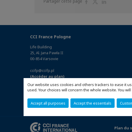
Partager
Partager
Partager
Partager cette page
sur
sur
sur
Facebook
Twitter
Linkedin
CCI France Pologne
Life Building
25, Al. Jana Pawła II
00-854 Varsovie
ccifp@ccifp.pl
(Accéder au plan)
Our website uses cookies and others trackers to ease it us
used. Your choices will concern the whole website. You w
Accept all purposes
Accept the essentials
Custo
Plan du s