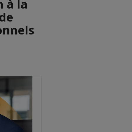
 à la
 de
onnels