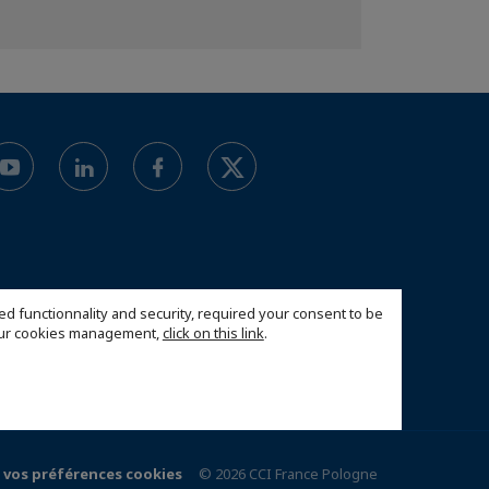
ed functionnality and security, required your consent to be
 our cookies management,
click on this link
.
 vos préférences cookies
© 2026 CCI France Pologne