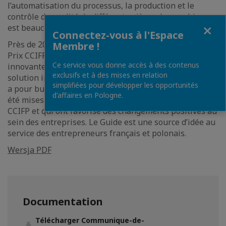
l’automatisation du processus, la production et le
contrôle de qualité de différents pièces des machines
Fermer
est beaucoup plus facile.
Connectez-vous à l'Espace
Près de 20 sociétés ont participé au concours Grand
Membre !
Prix CCIFP. Afin de promouvoir toutes les solutions
Ce service vous donne accès à des contenus
innovantes la CCIFP a décidé de publier le Guide des
exclusifs et à des mises en relation
solution innovantes dans les affaires. Cette publication
simplifiées pour développer les opportunités
a pour but de présenter différentes innovations qui ont
d'affaires en Pologne.
été mises en place par les sociétés membres de la
CCIFP et qui ont favorisé des changements positives au
sein des entreprises. Le Guide est une source d’idée au
service des entrepreneurs français et polonais.
Wersja PDF
Documentation
Télécharger Communique-de-