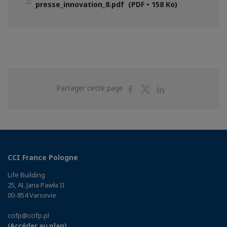
presse_innovation_8.pdf (PDF • 158 Ko)
Partager
Partager
Partager
Partager cette page
sur
sur
sur
Facebook
Twitter
Linkedin
CCI France Pologne
Life Building
25, Al. Jana Pawła II
00-854 Varsovie
ccifp@ccifp.pl
(Accéder au plan)