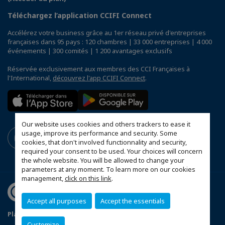
Téléchargez l’application CCIFI Connect
Accélérez votre business grâce au 1er réseau privé d'entreprises
françaises dans 95 pays : 120 chambres | 33 000 entreprises | 4 000
événements | 300 comités | 1 200 avantages exclusifs
Réservée exclusivement aux membres des CCI Françaises à
l'International,
découvrez l'app CCIFI Connect
.
Our website uses cookies and others trackers to ease it
usage, improve its performance and security. Some
cookies, that don't involved functionnality and security,
required your consent to be used. Your choices will concern
the whole website. You will be allowed to change your
parameters at any moment. To learn more on our cookies
management,
click on this link
.
Accept all purposes
Accept the essentials
Plan du site
Politique de confidentialité
Customize