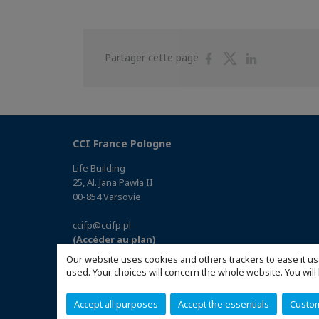
Partager
Partager
Partager
Partager cette page
sur
sur
sur
Facebook
Twitter
Linkedin
CCI France Pologne
Life Building
25, Al. Jana Pawła II
00-854 Varsovie
ccifp@ccifp.pl
(Accéder au plan)
Our website uses cookies and others trackers to ease it us
used. Your choices will concern the whole website. You w
Accept all purposes
Accept the essentials
Custo