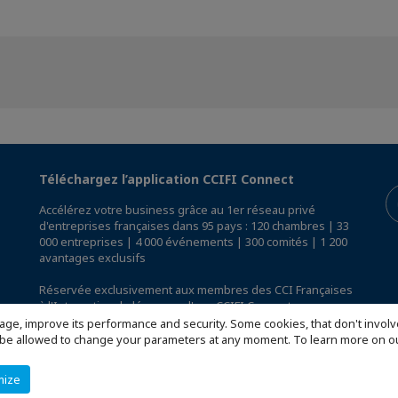
Téléchargez l’application CCIFI Connect
Accélérez votre business grâce au 1er réseau privé
d'entreprises françaises dans 95 pays : 120 chambres | 33
000 entreprises | 4 000 événements | 300 comités | 1 200
avantages exclusifs
Réservée exclusivement aux membres des CCI Françaises
à l'International,
découvrez l'app CCIFI Connect
.
age, improve its performance and security. Some cookies, that don't involv
ill be allowed to change your parameters at any moment. To learn more on
mize